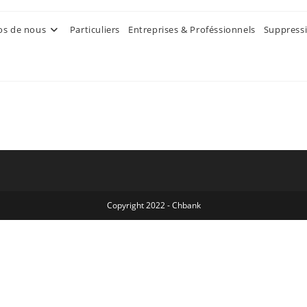
os de nous
Particuliers
Entreprises & Proféssionnels​
Suppress
Copyright 2022 - Chbank